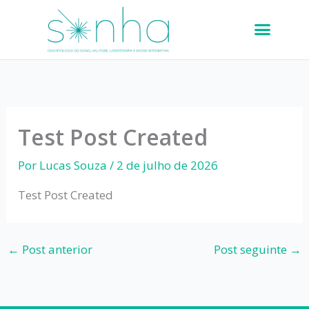
Ir
para
o
conteúdo
Test Post Created
Por
Lucas Souza
/
2 de julho de 2026
Test Post Created
←
Post anterior
Post seguinte
→