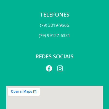
TELEFONES
(79) 3019-9566
(79) 99127-6331
REDES SOCIAIS
F
I
a
n
c
s
e
t
b
a
o
g
o
r