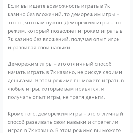
Если вы ищете возможность играть в 7к
казино без вложений, то деморежим игры –
это то, что вам нужно. Деморежим игры – это
режим, который позволяет игрокам играть в
7к казино без вложений, получая опыт игры
и развивая свои навыки.
Деморежим игры – это отличный способ
начать играть в 7к казино, не рискуя своими
деньгами. В этом режиме вы можете играть в
любые игры, которые вам нравятся, и
получать опыт игры, не тратя деньги.
Кроме того, деморежим игры – это отличный
способ развивать свои навыки и стратегии,
играя в 7к казино. В этом режиме вы можете