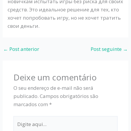
новичкам испытать игры без риска для своих
средств. Это идеальное решение для тех, кто
хочет попробовать игру, но не хочет тратить
свои деньги.
←
Post anterior
Post seguinte
→
Deixe um comentário
O seu endereço de e-mail não será
publicado.
Campos obrigatórios são
marcados com
*
Digite
aqui...