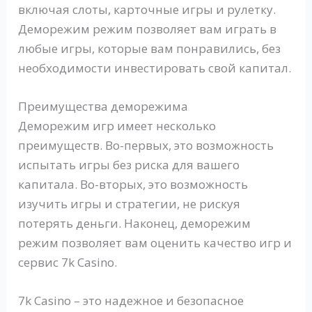
включая слоты, карточные игры и рулетку.
Деморежим режим позволяет вам играть в
любые игры, которые вам понравились, без
необходимости инвестировать свой капитал.
Преимущества деморежима
Деморежим игр имеет несколько
преимуществ. Во-первых, это возможность
испытать игры без риска для вашего
капитала. Во-вторых, это возможность
изучить игры и стратегии, не рискуя
потерять деньги. Наконец, деморежим
режим позволяет вам оценить качество игр и
сервис 7k Casino.
7k Casino – это надежное и безопасное