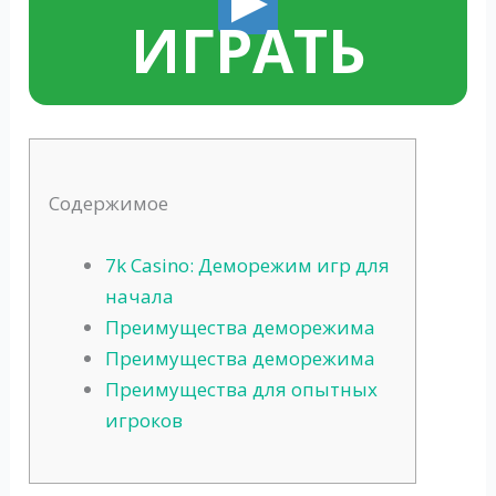
ИГРАТЬ
Содержимое
7k Casino: Деморежим игр для
начала
Преимущества деморежима
Преимущества деморежима
Преимущества для опытных
игроков