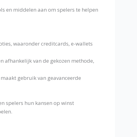
ools en middelen aan om spelers te helpen
ties, waaronder creditcards, e-wallets
en afhankelijk van de gekozen methode,
 en maakt gebruik van geavanceerde
en spelers hun kansen op winst
pelen.