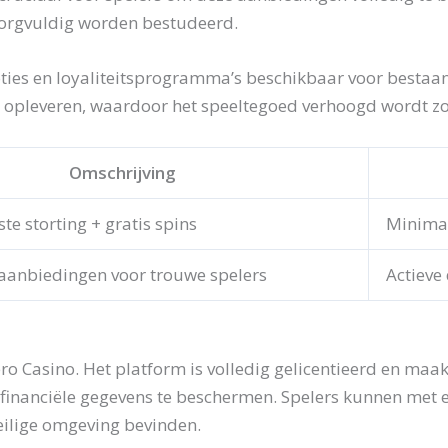
orgvuldig worden bestudeerd.
ties en loyaliteitsprogramma’s beschikbaar voor bestaan
 opleveren, waardoor het speeltegoed verhoogd wordt zo
Omschrijving
te storting + gratis spins
Minimal
aanbiedingen voor trouwe spelers
Actieve
Hero Casino. Het platform is volledig gelicentieerd en ma
 financiële gegevens te beschermen. Spelers kunnen met 
eilige omgeving bevinden.