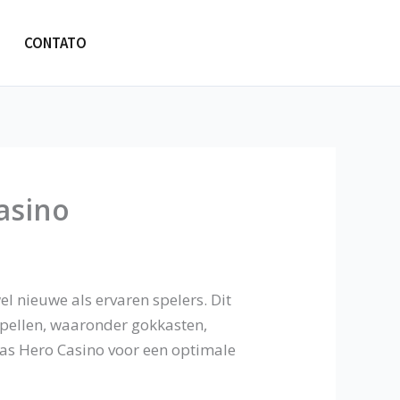
CONTATO
asino
l nieuwe als ervaren spelers. Dit
spellen, waaronder gokkasten,
egas Hero Casino voor een optimale