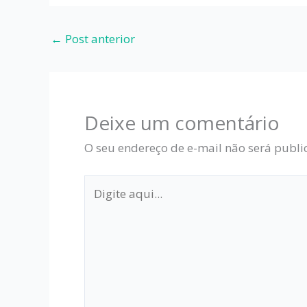
←
Post anterior
Deixe um comentário
O seu endereço de e-mail não será publi
Digite
aqui...