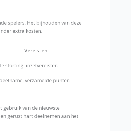
de spelers. Het bijhouden van deze
nder extra kosten.
Vereisten
e storting, inzetvereisten
 deelname, verzamelde punten
akt gebruik van de nieuwste
een gerust hart deelnemen aan het