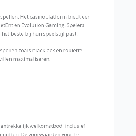
e spellen. Het casinoplatform biedt een
 NetEnt en Evolution Gaming. Spelers
t beste bij hun speelstijl past.
spellen zoals blackjack en roulette
willen maximaliseren.
antrekkelijk welkomstbod, inclusief
 benutten. De voorwaarden voor het