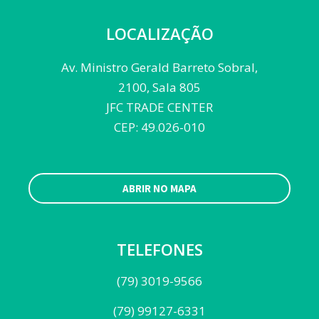
LOCALIZAÇÃO
Av. Ministro Gerald Barreto Sobral,
2100, Sala 805
JFC TRADE CENTER
CEP: 49.026-010
ABRIR NO MAPA
TELEFONES
(79) 3019-9566
(79) 99127-6331