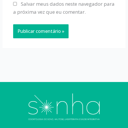
Salvar meus dados neste navegador para
a próxima vez que eu comentar.