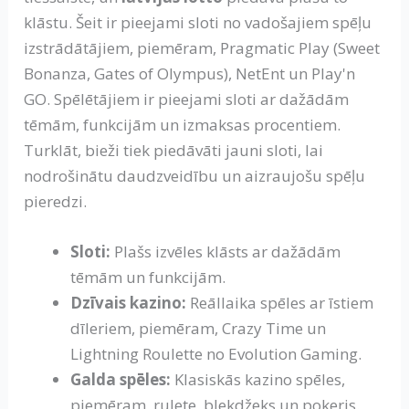
klāstu. Šeit ir pieejami sloti no vadošajiem spēļu
izstrādātājiem, piemēram, Pragmatic Play (Sweet
Bonanza, Gates of Olympus), NetEnt un Play'n
GO. Spēlētājiem ir pieejami sloti ar dažādām
tēmām, funkcijām un izmaksas procentiem.
Turklāt, bieži tiek piedāvāti jauni sloti, lai
nodrošinātu daudzveidību un aizraujošu spēļu
pieredzi.
Sloti:
Plašs izvēles klāsts ar dažādām
tēmām un funkcijām.
Dzīvais kazino:
Reāllaika spēles ar īstiem
dīleriem, piemēram, Crazy Time un
Lightning Roulette no Evolution Gaming.
Galda spēles:
Klasiskās kazino spēles,
piemēram, rulete, blekdžeks un pokeris.