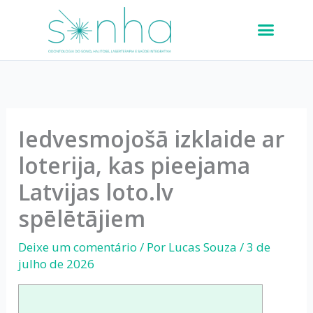
Ir
para
o
conteúdo
Iedvesmojošā izklaide ar
loterija, kas pieejama
Latvijas loto.lv
spēlētājiem
Deixe um comentário
/ Por
Lucas Souza
/
3 de
julho de 2026