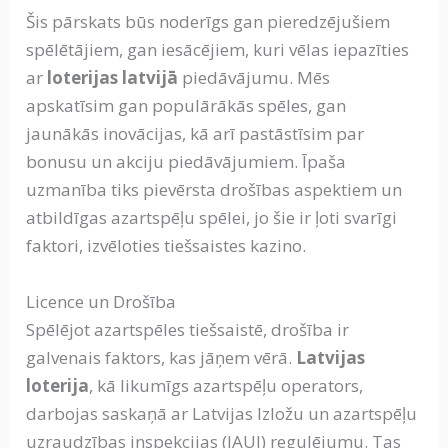
Šis pārskats būs noderīgs gan pieredzējušiem
spēlētājiem, gan iesācējiem, kuri vēlas iepazīties
ar
loterijas latvijā
piedāvājumu. Mēs
apskatīsim gan populārākās spēles, gan
jaunākās inovācijas, kā arī pastāstīsim par
bonusu un akciju piedāvājumiem. Īpaša
uzmanība tiks pievērsta drošības aspektiem un
atbildīgas azartspēļu spēlei, jo šie ir ļoti svarīgi
faktori, izvēloties tiešsaistes kazino.
Licence un Drošība
Spēlējot azartspēles tiešsaistē, drošība ir
galvenais faktors, kas jāņem vērā.
Latvijas
loterija
, kā likumīgs azartspēļu operators,
darbojas saskaņā ar Latvijas Izložu un azartspēļu
uzraudzības inspekcijas (IAUI) regulējumu. Tas