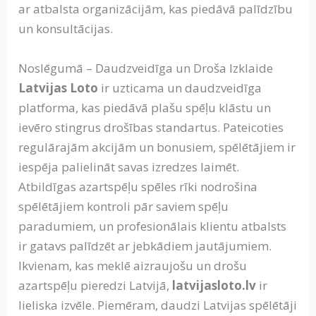
ar atbalsta organizācijām, kas piedāvā palīdzību
un konsultācijas.
Noslēgumā – Daudzveidīga un Droša Izklaide
Latvijas Loto
ir uzticama un daudzveidīga
platforma, kas piedāvā plašu spēļu klāstu un
ievēro stingrus drošības standartus. Pateicoties
regulārajām akcijām un bonusiem, spēlētājiem ir
iespēja palielināt savas izredzes laimēt.
Atbildīgas azartspēļu spēles rīki nodrošina
spēlētājiem kontroli pār saviem spēļu
paradumiem, un profesionālais klientu atbalsts
ir gatavs palīdzēt ar jebkādiem jautājumiem.
Ikvienam, kas meklē aizraujošu un drošu
azartspēļu pieredzi Latvijā,
latvijasloto.lv
ir
lieliska izvēle. Piemēram, daudzi Latvijas spēlētāji