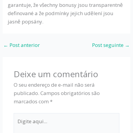
garantuje, že všechny bonusy jsou transparentně
definované a že podmínky jejich udělení jsou
jasně popsány.
←
Post anterior
Post seguinte
→
Deixe um comentário
O seu endereço de e-mail não será
publicado.
Campos obrigatórios são
marcados com
*
Digite
aqui...