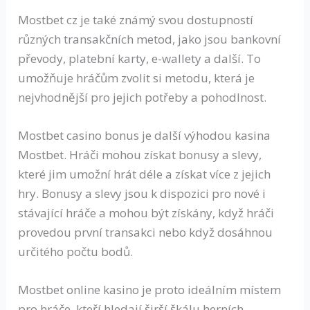
Mostbet cz je také známý svou dostupností
různých transakčních metod, jako jsou bankovní
převody, platební karty, e-wallety a další. To
umožňuje hráčům zvolit si metodu, která je
nejvhodnější pro jejich potřeby a pohodlnost.
Mostbet casino bonus je další výhodou kasina
Mostbet. Hráči mohou získat bonusy a slevy,
které jim umožní hrát déle a získat více z jejich
hry. Bonusy a slevy jsou k dispozici pro nové i
stávající hráče a mohou být získány, když hráči
provedou první transakci nebo když dosáhnou
určitého počtu bodů.
Mostbet online kasino je proto ideálním místem
pro hráče, kteří hledají širší škálu herních