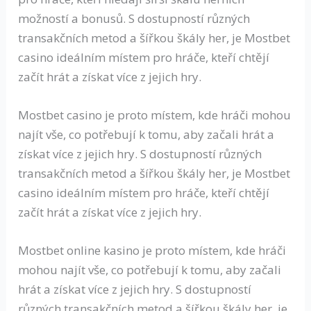
možností a bonusů. S dostupností různých
transakčních metod a šířkou škály her, je Mostbet
casino ideálním místem pro hráče, kteří chtějí
začít hrát a získat více z jejich hry.
Mostbet casino je proto místem, kde hráči mohou
najít vše, co potřebují k tomu, aby začali hrát a
získat více z jejich hry. S dostupností různých
transakčních metod a šířkou škály her, je Mostbet
casino ideálním místem pro hráče, kteří chtějí
začít hrát a získat více z jejich hry.
Mostbet online kasino je proto místem, kde hráči
mohou najít vše, co potřebují k tomu, aby začali
hrát a získat více z jejich hry. S dostupností
různých transakčních metod a šířkou škály her, je