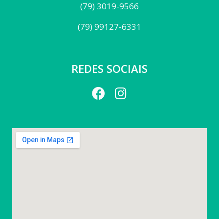
(79) 3019-9566
(79) 99127-6331
REDES SOCIAIS
F
I
a
n
c
s
e
t
b
a
o
g
o
r
k
a
m