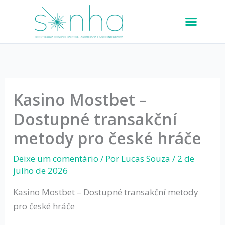
Ir
para
o
conteúdo
Kasino Mostbet –
Dostupné transakční
metody pro české hráče
Deixe um comentário
/ Por
Lucas Souza
/
2 de
julho de 2026
Kasino Mostbet – Dostupné transakční metody
pro české hráče