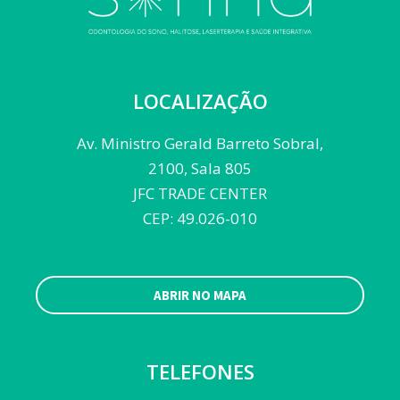
LOCALIZAÇÃO
Av. Ministro Gerald Barreto Sobral,
2100, Sala 805
JFC TRADE CENTER
CEP: 49.026-010
ABRIR NO MAPA
TELEFONES