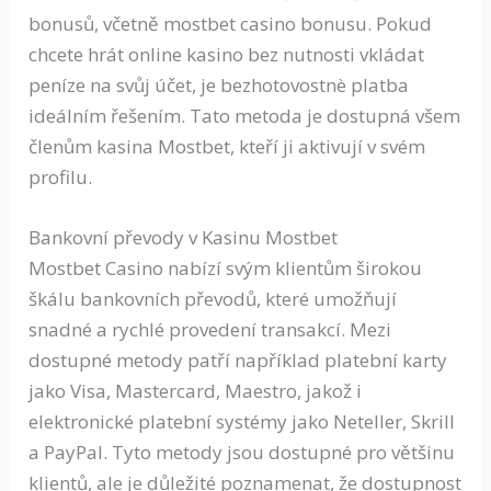
bonusů, včetně mostbet casino bonusu. Pokud
chcete hrát online kasino bez nutnosti vkládat
peníze na svůj účet, je bezhotovostnè platba
ideálním řešením. Tato metoda je dostupná všem
členům kasina Mostbet, kteří ji aktivují v svém
profilu.
Bankovní převody v Kasinu Mostbet
Mostbet Casino nabízí svým klientům širokou
škálu bankovních převodů, které umožňují
snadné a rychlé provedení transakcí. Mezi
dostupné metody patří například platební karty
jako Visa, Mastercard, Maestro, jakož i
elektronické platební systémy jako Neteller, Skrill
a PayPal. Tyto metody jsou dostupné pro většinu
klientů, ale je důležité poznamenat, že dostupnost