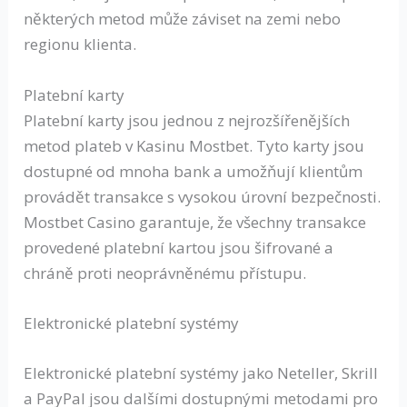
některých metod může záviset na zemi nebo
regionu klienta.
Platební karty
Platební karty jsou jednou z nejrozšířenějších
metod plateb v Kasinu Mostbet. Tyto karty jsou
dostupné od mnoha bank a umožňují klientům
provádět transakce s vysokou úrovní bezpečnosti.
Mostbet Casino garantuje, že všechny transakce
provedené platební kartou jsou šifrované a
chráně proti neoprávněnému přístupu.
Elektronické platební systémy
Elektronické platební systémy jako Neteller, Skrill
a PayPal jsou dalšími dostupnými metodami pro