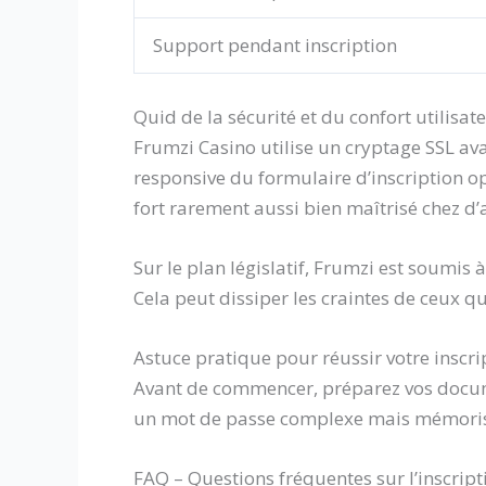
Support pendant inscription
Quid de la sécurité et du confort utilisate
Frumzi Casino utilise un cryptage SSL ava
responsive du formulaire d’inscription op
fort rarement aussi bien maîtrisé chez d’
Sur le plan législatif, Frumzi est soumis 
Cela peut dissiper les craintes de ceux qui
Astuce pratique pour réussir votre inscri
Avant de commencer, préparez vos documen
un mot de passe complexe mais mémorisa
FAQ – Questions fréquentes sur l’inscrip