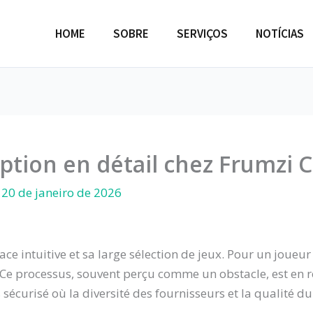
HOME
SOBRE
SERVIÇOS
NOTÍCIAS
iption en détail chez Frumzi 
/
20 de janeiro de 2026
ace intuitive et sa large sélection de jeux. Pour un joueu
on. Ce processus, souvent perçu comme un obstacle, est en 
 sécurisé où la diversité des fournisseurs et la qualité 