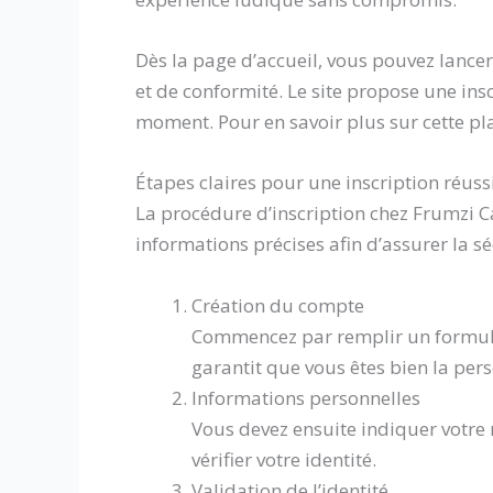
Dès la page d’accueil, vous pouvez lancer
et de conformité. Le site propose une ins
moment. Pour en savoir plus sur cette pla
Étapes claires pour une inscription réuss
La procédure d’inscription chez Frumzi C
informations précises afin d’assurer la 
Création du compte
Commencez par remplir un formulai
garantit que vous êtes bien la per
Informations personnelles
Vous devez ensuite indiquer votre
vérifier votre identité.
Validation de l’identité