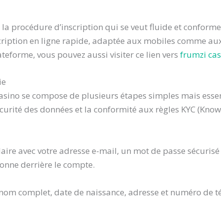
 la procédure d’inscription qui se veut fluide et conforme
cription en ligne rapide, adaptée aux mobiles comme aux o
teforme, vous pouvez aussi visiter ce lien vers
frumzi ca
ie
asino se compose de plusieurs étapes simples mais essen
sécurité des données et la conformité aux règles KYC (Kno
re avec votre adresse e-mail, un mot de passe sécurisé 
sonne derrière le compte.
 nom complet, date de naissance, adresse et numéro de 