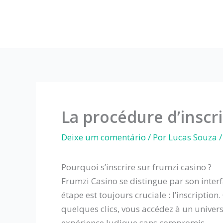
Ir
para
o
conteúdo
La procédure d’inscr
Deixe um comentário
/ Por
Lucas Souza
Pourquoi s’inscrire sur frumzi casino ?
Frumzi Casino se distingue par son interf
étape est toujours cruciale : l’inscripti
quelques clics, vous accédez à un univers
expérience ludique sans compromis.