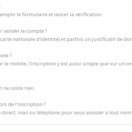
?
emplir le formulaire et lancer la vérification.
 valider le compte ?
carte nationale d’identité) et parfois un justificatif de do
one ?
r le mobile, l’inscription y est aussi simple que sur un o
 ne coûte rien.
rs de l’inscription ?
en direct, mail ou téléphone pour vous assister à tout mo