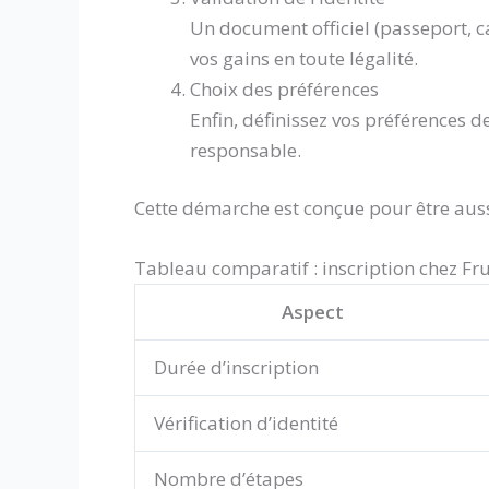
Un document officiel (passeport, car
vos gains en toute légalité.
Choix des préférences
Enfin, définissez vos préférences 
responsable.
Cette démarche est conçue pour être auss
Tableau comparatif : inscription chez 
Aspect
Durée d’inscription
Vérification d’identité
Nombre d’étapes