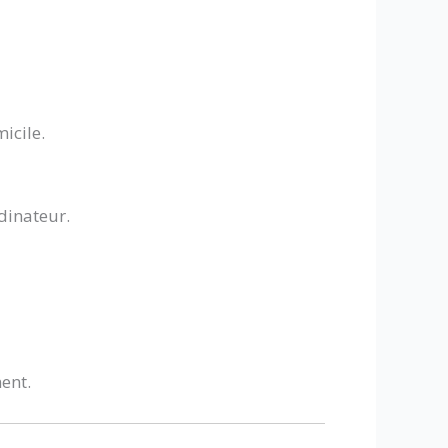
micile.
rdinateur.
ment.