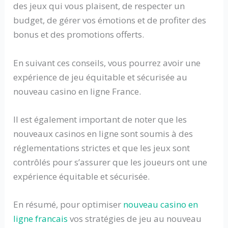
des jeux qui vous plaisent, de respecter un
budget, de gérer vos émotions et de profiter des
bonus et des promotions offerts.
En suivant ces conseils, vous pourrez avoir une
expérience de jeu équitable et sécurisée au
nouveau casino en ligne France.
Il est également important de noter que les
nouveaux casinos en ligne sont soumis à des
réglementations strictes et que les jeux sont
contrôlés pour s’assurer que les joueurs ont une
expérience équitable et sécurisée.
En résumé, pour optimiser
nouveau casino en
ligne francais
vos stratégies de jeu au nouveau