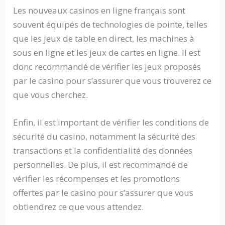
Les nouveaux casinos en ligne français sont
souvent équipés de technologies de pointe, telles
que les jeux de table en direct, les machines à
sous en ligne et les jeux de cartes en ligne. Il est
donc recommandé de vérifier les jeux proposés
par le casino pour s’assurer que vous trouverez ce
que vous cherchez.
Enfin, il est important de vérifier les conditions de
sécurité du casino, notamment la sécurité des
transactions et la confidentialité des données
personnelles. De plus, il est recommandé de
vérifier les récompenses et les promotions
offertes par le casino pour s’assurer que vous
obtiendrez ce que vous attendez.