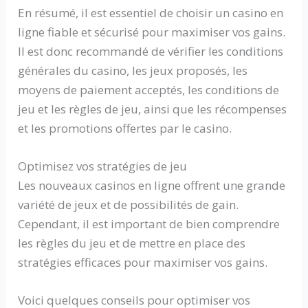
En résumé, il est essentiel de choisir un casino en
ligne fiable et sécurisé pour maximiser vos gains.
Il est donc recommandé de vérifier les conditions
générales du casino, les jeux proposés, les
moyens de paiement acceptés, les conditions de
jeu et les règles de jeu, ainsi que les récompenses
et les promotions offertes par le casino.
Optimisez vos stratégies de jeu
Les nouveaux casinos en ligne offrent une grande
variété de jeux et de possibilités de gain.
Cependant, il est important de bien comprendre
les règles du jeu et de mettre en place des
stratégies efficaces pour maximiser vos gains.
Voici quelques conseils pour optimiser vos