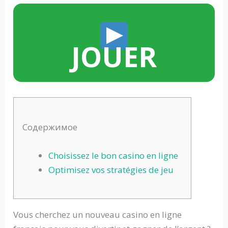
JOUER
Содержимое
Choisissez le bon casino en ligne
Optimisez vos stratégies de jeu
Vous cherchez un nouveau casino en ligne