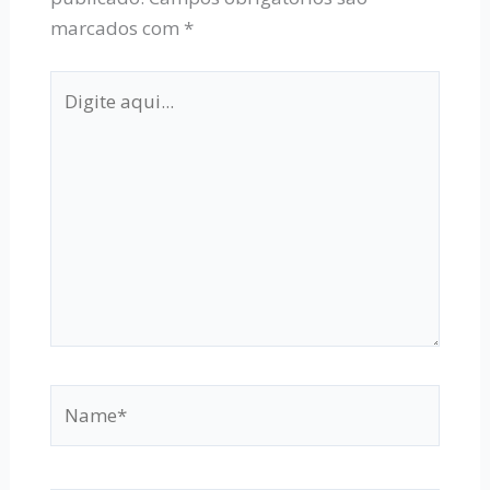
marcados com
*
Digite
aqui...
Name*