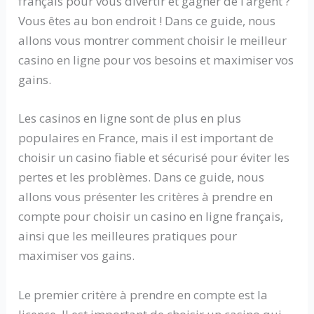
français pour vous divertir et gagner de l’argent ?
Vous êtes au bon endroit ! Dans ce guide, nous
allons vous montrer comment choisir le meilleur
casino en ligne pour vos besoins et maximiser vos
gains.
Les casinos en ligne sont de plus en plus
populaires en France, mais il est important de
choisir un casino fiable et sécurisé pour éviter les
pertes et les problèmes. Dans ce guide, nous
allons vous présenter les critères à prendre en
compte pour choisir un casino en ligne français,
ainsi que les meilleures pratiques pour
maximiser vos gains.
Le premier critère à prendre en compte est la