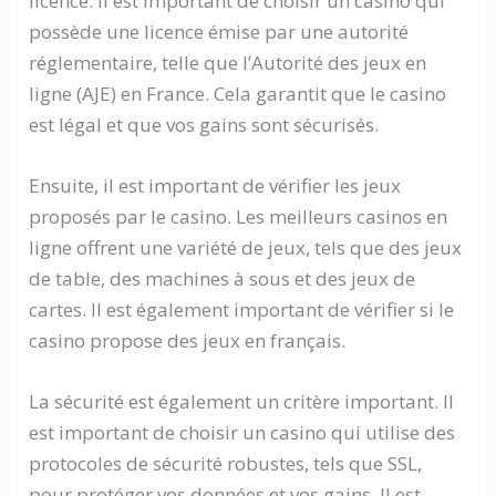
licence. Il est important de choisir un casino qui
possède une licence émise par une autorité
réglementaire, telle que l’Autorité des jeux en
ligne (AJE) en France. Cela garantit que le casino
est légal et que vos gains sont sécurisés.
Ensuite, il est important de vérifier les jeux
proposés par le casino. Les meilleurs casinos en
ligne offrent une variété de jeux, tels que des jeux
de table, des machines à sous et des jeux de
cartes. Il est également important de vérifier si le
casino propose des jeux en français.
La sécurité est également un critère important. Il
est important de choisir un casino qui utilise des
protocoles de sécurité robustes, tels que SSL,
pour protéger vos données et vos gains. Il est