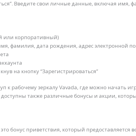
ться”. Введите свои личные данные, включая имя, 
й или корпоративный)
мя, фамилия, дата рождения, адрес электронной п
чета
аккаунта
кнув на кнопку “Зарегистрироваться”
уп к рабочему зеркалу Vavada, где можно начать и
м доступны также различные бонусы и акции, которы
это бонус приветствия, который предоставляется в