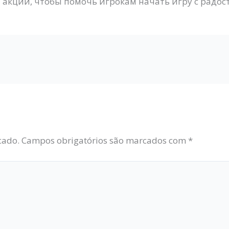
 акций, чтобы помочь игрокам начать игру с радос
cado.
Campos obrigatórios são marcados com
*