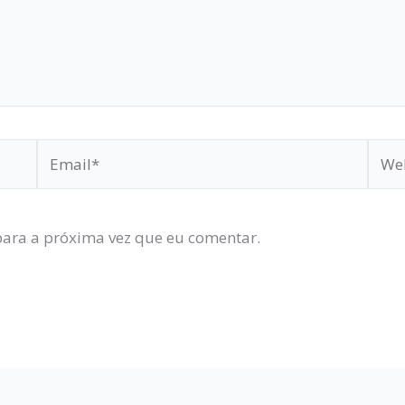
Email*
Webs
ara a próxima vez que eu comentar.