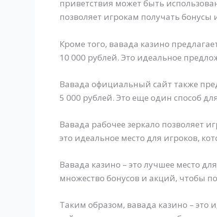
приветствия может быть использован
позволяет игрокам получать бонусы и
Кроме того, вавада казино предлагае
10 000 рублей. Это идеальное предло
Вавада официальный сайт также предл
5 000 рублей. Это еще один способ дл
Вавада рабочее зеркало позволяет иг
это идеальное место для игроков, к
Вавада казино – это лучшее место д
множество бонусов и акций, чтобы по
Таким образом, вавада казино – это