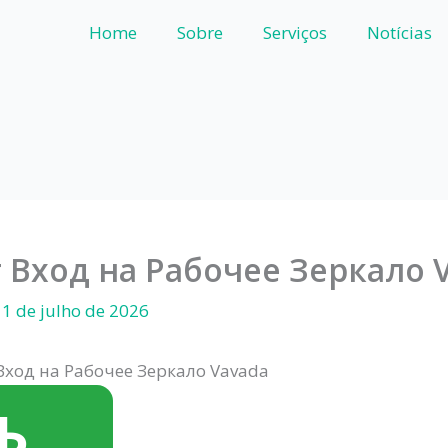
Home
Sobre
Serviços
Notícias
Вход на Рабочее Зеркало V
/
1 de julho de 2026
ход на Рабочее Зеркало Vavada
Ь