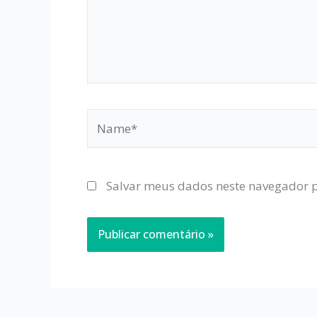
Name*
Salvar meus dados neste navegador p