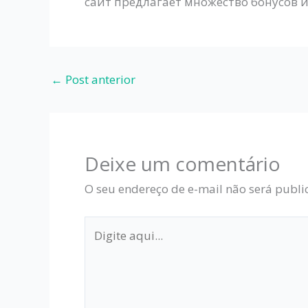
сайт предлагает множество бонусов и
←
Post anterior
Deixe um comentário
O seu endereço de e-mail não será publi
Digite
aqui...