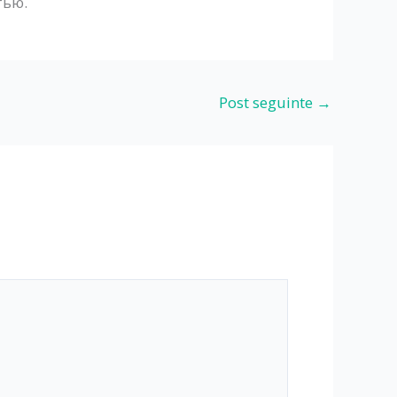
тью.
Post seguinte
→