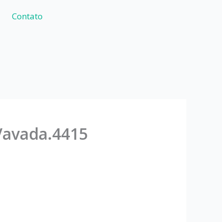
Contato
avada.4415