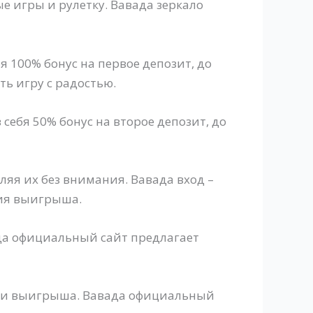
е игры и рулетку. Вавада зеркало
я 100% бонус на первое депозит, до
ть игру с радостью.
себя 50% бонус на второе депозит, до
ляя их без внимания. Вавада вход –
ния выигрыша.
ада официальный сайт предлагает
ть и выигрыша. Вавада официальный