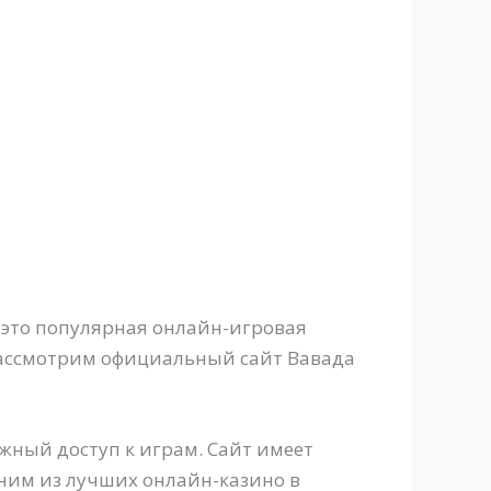
– это популярная онлайн-игровая
 рассмотрим официальный сайт Вавада
жный доступ к играм. Сайт имеет
ним из лучших онлайн-казино в