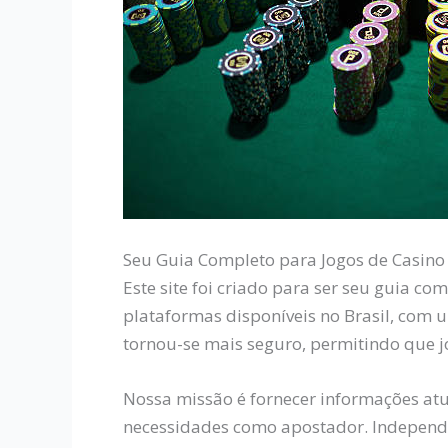
Seu Guia Completo para Jogos de Casino
Este site foi criado para ser seu guia 
plataformas disponíveis no Brasil, com 
tornou-se mais seguro, permitindo que j
Nossa missão é fornecer informações at
necessidades como apostador. Independe