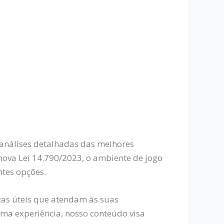
 análises detalhadas das melhores
nova Lei 14.790/2023, o ambiente de jogo
ntes opções.
as úteis que atendam às suas
ma experiência, nosso conteúdo visa