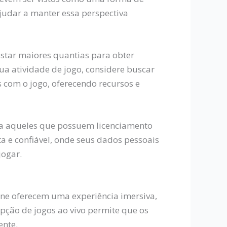
ajudar a manter essa perspectiva
ostar maiores quantias para obter
sua atividade de jogo, considere buscar
 com o jogo, oferecendo recursos e
lha aqueles que possuem licenciamento
 e confiável, onde seus dados pessoais
jogar.
ine oferecem uma experiência imersiva,
opção de jogos ao vivo permite que os
ente.