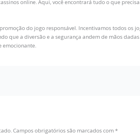
cassinos online. Aqui, você encontrará tudo o que precis
promoção do jogo responsável. Incentivamos todos os 
ndo que a diversão e a segurança andem de mãos dadas. 
e emocionante.
cado.
Campos obrigatórios são marcados com
*