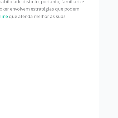
bilidade distinto, portanto, familiarize-
 poker envolvem estratégias que podem
line
que atenda melhor às suas