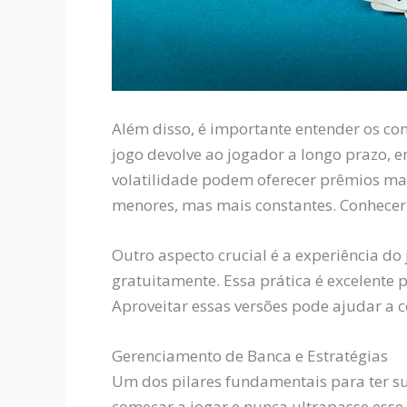
Além disso, é importante entender os con
jogo devolve ao jogador a longo prazo, e
volatilidade podem oferecer prêmios ma
menores, mas mais constantes. Conhecer 
Outro aspecto crucial é a experiência d
gratuitamente. Essa prática é excelente 
Aproveitar essas versões pode ajudar a c
Gerenciamento de Banca e Estratégias
Um dos pilares fundamentais para ter su
começar a jogar e nunca ultrapasse esse