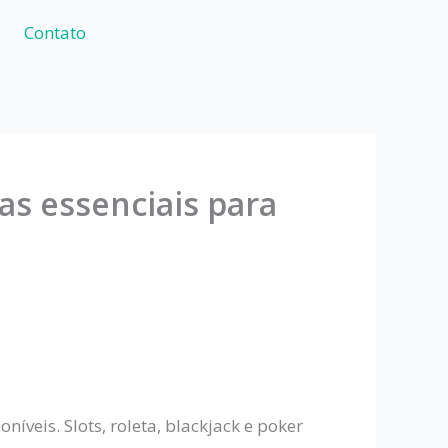
Contato
as essenciais para
íveis. Slots, roleta, blackjack e poker