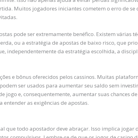
rtida. Muitos jogadores iniciantes cometem o erro de se
itadas.
ostas pode ser extremamente benéfico. Existem várias té
rda, ou a estratégia de apostas de baixo risco, que pri
e, independentemente da estratégia escolhida, a discip
oções e bônus oferecidos pelos cassinos. Muitas platafo
 podem ser usados para aumentar seu saldo sem investime
 jogo e, consequentemente, aumentar suas chances de v
a entender as exigências de apostas.
ial que todo apostador deve abraçar. Isso implica jogar
ntos compulsivos. Lembre-se de que os jogos de casino 