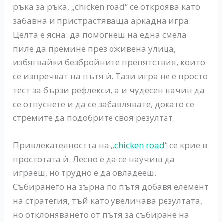
ръка за ръка, „chicken road“ се откроява като
забавна и пристрастяваща аркадна игра.
Целта е ясна: да помогнеш на една смела
пиле да премине през оживена улица,
избягвайки безбройните препятствия, които
се изпречват на пътя ѝ. Тази игра не е просто
тест за бързи рефлекси, а и чудесен начин да
се отпуснете и да се забавлявате, докато се
стремите да подобрите своя резултат.
Привлекателността на „
chicken road
“ се крие в
простотата ѝ. Лесно е да се научиш да
играеш, но трудно е да овладееш.
Събирането на зърна по пътя добавя елемент
на стратегия, тъй като увеличава резултата,
но отклоняването от пътя за събиране на