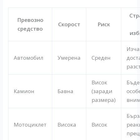
Стр
Превозно
Скорост
Риск
средство
изб
Изча
Автомобил
Умерена
Среден
дост
разс
Висок
Бъде
Камион
Бавна
(заради
особ
размера)
вним
Бърз
Мотоциклет
Висока
Висок
реак
прец