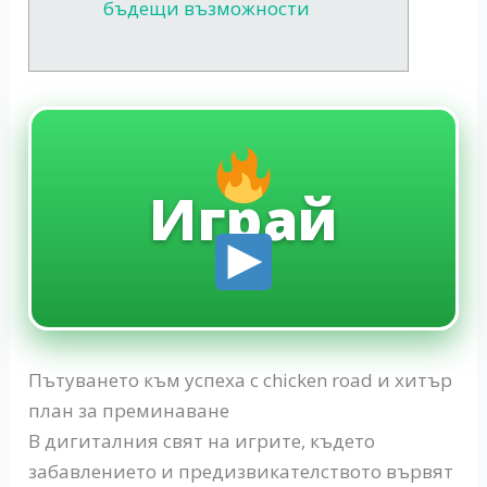
бъдещи възможности
Играй
Пътуването към успеха с chicken road и хитър
план за преминаване
В дигиталния свят на игрите, където
забавлението и предизвикателството вървят