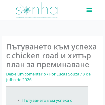
Ir
para
o
conteúdo
Пътуването към успеха
с chicken road и хитър
план за преминаване
Deixe um comentário
/ Por
Lucas Souza
/
9 de
julho de 2026
Пътуването към успеха с