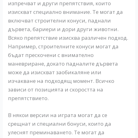
изпречват и други препятствия, които
изискват специално внимание. Те могат да
включват строителни конуси, паднали
дървета, бариери и дори други животни.
Всяко препятствие изисква различен подход.
Например, строителните конуси могат да
бъдат прескочени с внимателно
маневриране, докато падналите дървета
може да изискват заобикаляне или
изчакване на подходящ момент. Всичко
зависи от позицията и скоростта на
препятствието.
В някои версии на играта могат да се
срещнат и специални бонуси, които да
улеснят преминаването. Те могат да