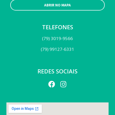
ABRIR NO MAPA
TELEFONES
(79) 3019-9566
(79) 99127-6331
REDES SOCIAIS
F
I
a
n
c
s
e
t
b
a