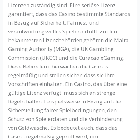
Lizenzen zuständig sind. Eine seriöse Lizenz
garantiert, dass das Casino bestimmte Standards
in Bezug auf Sicherheit, Fairness und
verantwortungsvolles Spielen erfüllt. Zu den
bekanntesten Lizenzbehörden gehören die Malta
Gaming Authority (MGA), die UK Gambling
Commission (UKGC) und die Curacao eGaming.
Diese Behörden überwachen die Casinos
regelmäßig und stellen sicher, dass sie ihre
Vorschriften einhalten. Ein Casino, das über eine
gültige Lizenz verfügt, muss sich an strenge
Regeln halten, beispielsweise in Bezug auf die
Sicherstellung fairer Spielbedingungen, den
Schutz von Spielerdaten und die Verhinderung
von Geldwäsche. Es bedeutet auch, dass das
Casino regelmäßig geprüft wird, um