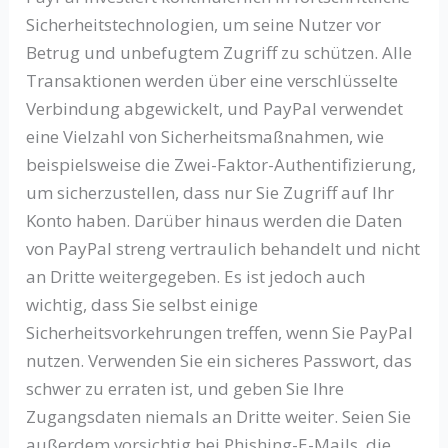
Sicherheitstechnologien, um seine Nutzer vor
Betrug und unbefugtem Zugriff zu schützen. Alle
Transaktionen werden über eine verschlüsselte
Verbindung abgewickelt, und PayPal verwendet
eine Vielzahl von Sicherheitsmaßnahmen, wie
beispielsweise die Zwei-Faktor-Authentifizierung,
um sicherzustellen, dass nur Sie Zugriff auf Ihr
Konto haben. Darüber hinaus werden die Daten
von PayPal streng vertraulich behandelt und nicht
an Dritte weitergegeben. Es ist jedoch auch
wichtig, dass Sie selbst einige
Sicherheitsvorkehrungen treffen, wenn Sie PayPal
nutzen. Verwenden Sie ein sicheres Passwort, das
schwer zu erraten ist, und geben Sie Ihre
Zugangsdaten niemals an Dritte weiter. Seien Sie
außerdem vorsichtig bei Phishing-E-Mails, die