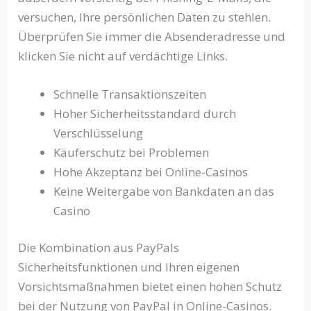
versuchen, Ihre persönlichen Daten zu stehlen.
Überprüfen Sie immer die Absenderadresse und
klicken Sie nicht auf verdächtige Links.
Schnelle Transaktionszeiten
Hoher Sicherheitsstandard durch
Verschlüsselung
Käuferschutz bei Problemen
Hohe Akzeptanz bei Online-Casinos
Keine Weitergabe von Bankdaten an das
Casino
Die Kombination aus PayPals
Sicherheitsfunktionen und Ihren eigenen
Vorsichtsmaßnahmen bietet einen hohen Schutz
bei der Nutzung von PayPal in Online-Casinos.