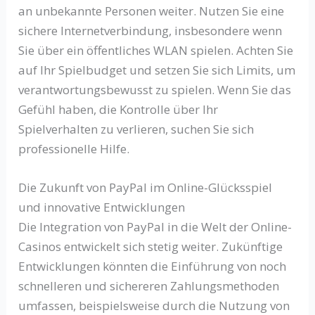
an unbekannte Personen weiter. Nutzen Sie eine
sichere Internetverbindung, insbesondere wenn
Sie über ein öffentliches WLAN spielen. Achten Sie
auf Ihr Spielbudget und setzen Sie sich Limits, um
verantwortungsbewusst zu spielen. Wenn Sie das
Gefühl haben, die Kontrolle über Ihr
Spielverhalten zu verlieren, suchen Sie sich
professionelle Hilfe.
Die Zukunft von PayPal im Online-Glücksspiel
und innovative Entwicklungen
Die Integration von PayPal in die Welt der Online-
Casinos entwickelt sich stetig weiter. Zukünftige
Entwicklungen könnten die Einführung von noch
schnelleren und sichereren Zahlungsmethoden
umfassen, beispielsweise durch die Nutzung von