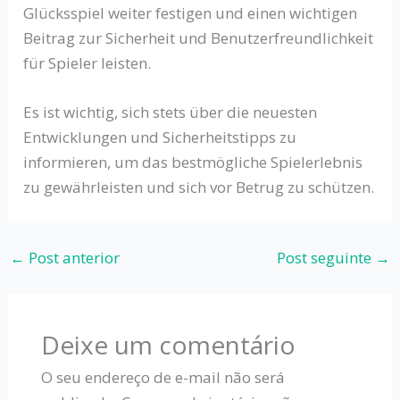
Glücksspiel weiter festigen und einen wichtigen
Beitrag zur Sicherheit und Benutzerfreundlichkeit
für Spieler leisten.
Es ist wichtig, sich stets über die neuesten
Entwicklungen und Sicherheitstipps zu
informieren, um das bestmögliche Spielerlebnis
zu gewährleisten und sich vor Betrug zu schützen.
←
Post anterior
Post seguinte
→
Deixe um comentário
O seu endereço de e-mail não será