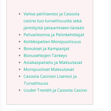
Vahva pelilisenssi ja Casoola
casino tuo turvallisuutta sekä
jännitystä pelaamiseen tänään
Pelivalikoima ja Pelinkehittäjät
Kolikkopelien Monipuolisuus
Bonukset ja Kampanjat
Bonusehtojen Tärkeys
Asiakaspalvelu ja Maksutavat
Monipuoliset Maksutavat
Casoola Casinon Lisenssi ja
Turvallisuus
Uudet Trendit ja Casoola Casino