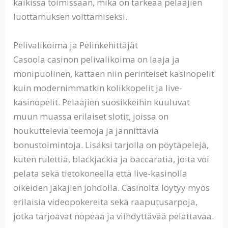
kaikissa toimissaan, mikä on tärkeää pelaajien
luottamuksen voittamiseksi.
Pelivalikoima ja Pelinkehittäjät
Casoola casinon pelivalikoima on laaja ja
monipuolinen, kattaen niin perinteiset kasinopelit
kuin modernimmatkin kolikkopelit ja live-
kasinopelit. Pelaajien suosikkeihin kuuluvat
muun muassa erilaiset slotit, joissa on
houkuttelevia teemoja ja jännittäviä
bonustoimintoja. Lisäksi tarjolla on pöytäpelejä,
kuten rulettia, blackjackia ja baccaratia, joita voi
pelata sekä tietokoneella että live-kasinolla
oikeiden jakajien johdolla. Casinolta löytyy myös
erilaisia videopokereita sekä raaputusarpoja,
jotka tarjoavat nopeaa ja viihdyttävää pelattavaa.