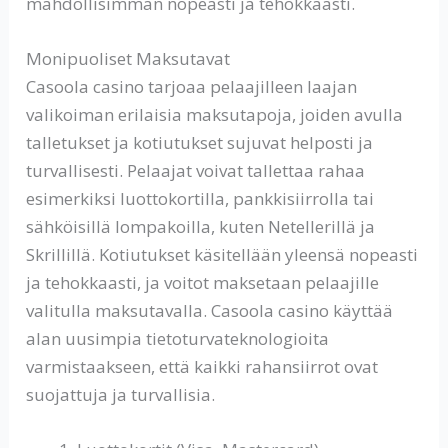
mahdollisimman nopeasti ja tehokkaasti.
Monipuoliset Maksutavat
Casoola casino tarjoaa pelaajilleen laajan
valikoiman erilaisia maksutapoja, joiden avulla
talletukset ja kotiutukset sujuvat helposti ja
turvallisesti. Pelaajat voivat tallettaa rahaa
esimerkiksi luottokortilla, pankkisiirrolla tai
sähköisillä lompakoilla, kuten Netellerillä ja
Skrillillä. Kotiutukset käsitellään yleensä nopeasti
ja tehokkaasti, ja voitot maksetaan pelaajille
valitulla maksutavalla. Casoola casino käyttää
alan uusimpia tietoturvateknologioita
varmistaakseen, että kaikki rahansiirrot ovat
suojattuja ja turvallisia.