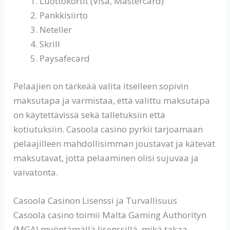
Luottokortit (Visa, Mastercard)
Pankkisiirto
Neteller
Skrill
Paysafecard
Pelaajien on tärkeää valita itselleen sopivin
maksutapa ja varmistaa, että valittu maksutapa
on käytettävissä sekä talletuksiin että
kotiutuksiin. Casoola casino pyrkii tarjoamaan
pelaajilleen mahdollisimman joustavat ja kätevät
maksutavat, jotta pelaaminen olisi sujuvaa ja
vaivatonta.
Casoola Casinon Lisenssi ja Turvallisuus
Casoola casino toimii Malta Gaming Authorityn
(MGA) myöntämällä lisenssillä, mikä takaa