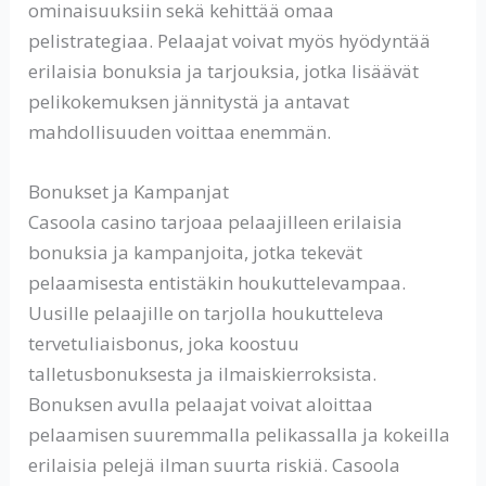
ominaisuuksiin sekä kehittää omaa
pelistrategiaa. Pelaajat voivat myös hyödyntää
erilaisia bonuksia ja tarjouksia, jotka lisäävät
pelikokemuksen jännitystä ja antavat
mahdollisuuden voittaa enemmän.
Bonukset ja Kampanjat
Casoola casino tarjoaa pelaajilleen erilaisia
bonuksia ja kampanjoita, jotka tekevät
pelaamisesta entistäkin houkuttelevampaa.
Uusille pelaajille on tarjolla houkutteleva
tervetuliaisbonus, joka koostuu
talletusbonuksesta ja ilmaiskierroksista.
Bonuksen avulla pelaajat voivat aloittaa
pelaamisen suuremmalla pelikassalla ja kokeilla
erilaisia pelejä ilman suurta riskiä. Casoola