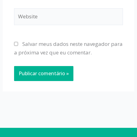
Website
Salvar meus dados neste navegador para
a próxima vez que eu comentar.