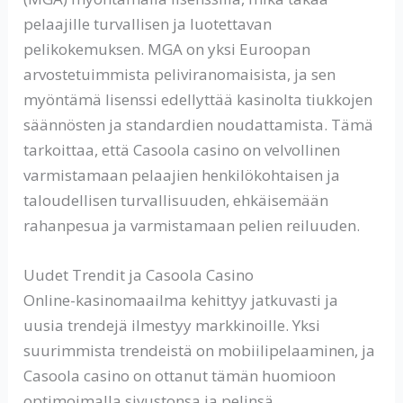
pelaajille turvallisen ja luotettavan
pelikokemuksen. MGA on yksi Euroopan
arvostetuimmista peliviranomaisista, ja sen
myöntämä lisenssi edellyttää kasinolta tiukkojen
säännösten ja standardien noudattamista. Tämä
tarkoittaa, että Casoola casino on velvollinen
varmistamaan pelaajien henkilökohtaisen ja
taloudellisen turvallisuuden, ehkäisemään
rahanpesua ja varmistamaan pelien reiluuden.
Uudet Trendit ja Casoola Casino
Online-kasinomaailma kehittyy jatkuvasti ja
uusia trendejä ilmestyy markkinoille. Yksi
suurimmista trendeistä on mobiilipelaaminen, ja
Casoola casino on ottanut tämän huomioon
optimoimalla sivustonsa ja pelinsä