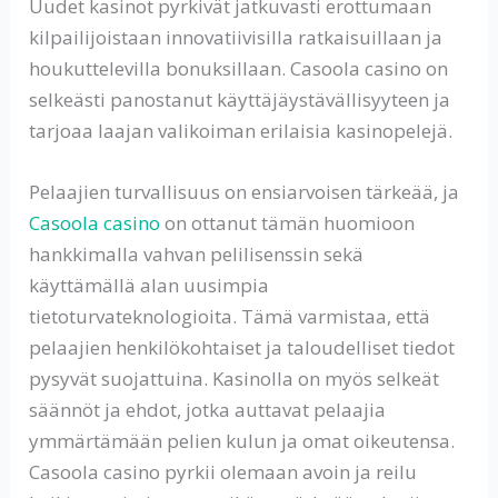
Uudet kasinot pyrkivät jatkuvasti erottumaan
kilpailijoistaan innovatiivisilla ratkaisuillaan ja
houkuttelevilla bonuksillaan. Casoola casino on
selkeästi panostanut käyttäjäystävällisyyteen ja
tarjoaa laajan valikoiman erilaisia kasinopelejä.
Pelaajien turvallisuus on ensiarvoisen tärkeää, ja
Casoola casino
on ottanut tämän huomioon
hankkimalla vahvan pelilisenssin sekä
käyttämällä alan uusimpia
tietoturvateknologioita. Tämä varmistaa, että
pelaajien henkilökohtaiset ja taloudelliset tiedot
pysyvät suojattuina. Kasinolla on myös selkeät
säännöt ja ehdot, jotka auttavat pelaajia
ymmärtämään pelien kulun ja omat oikeutensa.
Casoola casino pyrkii olemaan avoin ja reilu