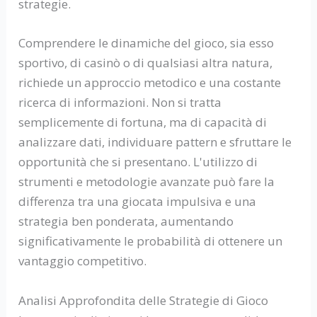
strategie.
Comprendere le dinamiche del gioco, sia esso
sportivo, di casinò o di qualsiasi altra natura,
richiede un approccio metodico e una costante
ricerca di informazioni. Non si tratta
semplicemente di fortuna, ma di capacità di
analizzare dati, individuare pattern e sfruttare le
opportunità che si presentano. L'utilizzo di
strumenti e metodologie avanzate può fare la
differenza tra una giocata impulsiva e una
strategia ben ponderata, aumentando
significativamente le probabilità di ottenere un
vantaggio competitivo.
Analisi Approfondita delle Strategie di Gioco