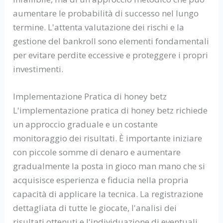
aumentare le probabilità di successo nel lungo
termine. L'attenta valutazione dei rischi e la
gestione del bankroll sono elementi fondamentali
per evitare perdite eccessive e proteggere i propri
investimenti.
Implementazione Pratica di honey betz
L'implementazione pratica di honey betz richiede
un approccio graduale e un costante
monitoraggio dei risultati. È importante iniziare
con piccole somme di denaro e aumentare
gradualmente la posta in gioco man mano che si
acquisisce esperienza e fiducia nella propria
capacità di applicare la tecnica. La registrazione
dettagliata di tutte le giocate, l'analisi dei
risultati ottenuti e l'individuazione di eventuali