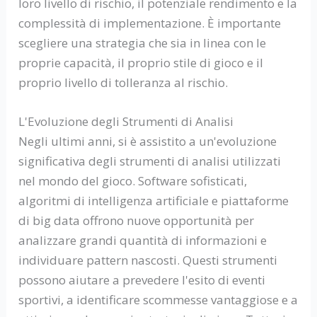
loro livello di rischio, il potenziale rendimento e la
complessità di implementazione. È importante
scegliere una strategia che sia in linea con le
proprie capacità, il proprio stile di gioco e il
proprio livello di tolleranza al rischio.
L'Evoluzione degli Strumenti di Analisi
Negli ultimi anni, si è assistito a un'evoluzione
significativa degli strumenti di analisi utilizzati
nel mondo del gioco. Software sofisticati,
algoritmi di intelligenza artificiale e piattaforme
di big data offrono nuove opportunità per
analizzare grandi quantità di informazioni e
individuare pattern nascosti. Questi strumenti
possono aiutare a prevedere l'esito di eventi
sportivi, a identificare scommesse vantaggiose e a