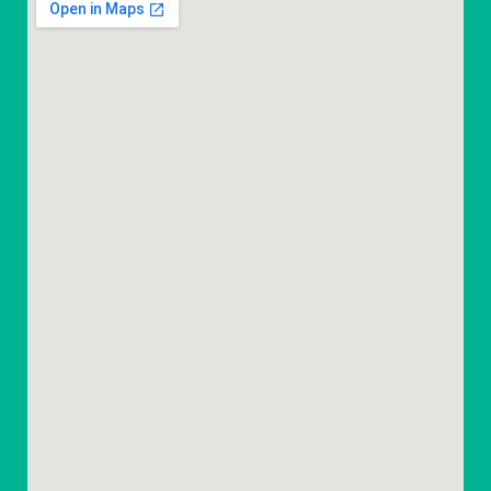
b
a
o
g
o
r
k
a
m