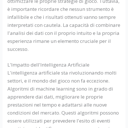
ottimizzare le proprie strategie di gioco. Tuttavia,
è importante ricordare che nessun strumento è
infallibile e che i risultati ottenuti vanno sempre
interpretati con cautela. La capacità di combinare
l'analisi dei dati con il proprio intuito e la propria
esperienza rimane un elemento cruciale per il
successo.
L'Impatto dell'Intelligenza Artificiale
L'intelligenza artificiale sta rivoluzionando molti
settori, e il mondo del gioco non fa eccezione.
Algoritmi di machine learning sono in grado di
apprendere dai dati, migliorare le proprie
prestazioni nel tempo e adattarsi alle nuove
condizioni del mercato. Questi algoritmi possono
essere utilizzati per prevedere l'esito di eventi