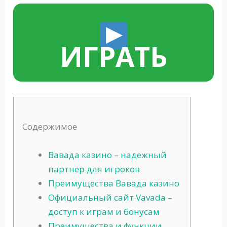
ИГРАТЬ
Содержимое
Вавада казино – надежный
партнер для игроков
Преимущества Вавада казино
Официальный сайт Vavada –
доступ к играм и бонусам
Преимущества и функции