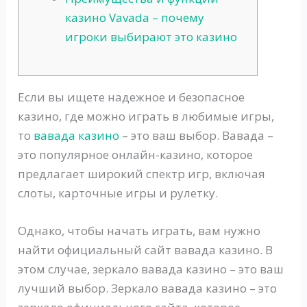
казино Vavada – почему
игроки выбирают это казино
Если вы ищете надежное и безопасное
казино, где можно играть в любимые игры,
то
вавада казино
– это ваш выбор. Вавада –
это популярное онлайн-казино, которое
предлагает широкий спектр игр, включая
слоты, карточные игры и рулетку.
Однако, чтобы начать играть, вам нужно
найти официальный сайт вавада казино. В
этом случае, зеркало вавада казино – это ваш
лучший выбор. Зеркало вавада казино – это