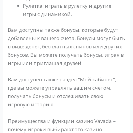
Рулетка: играть в рулетку и другие
игры с динамикой.
Вам доступны также бонусы, которые будут
добавлены к вашего счета. Бонусы могут быть
в виде денег, бесплатных спинов или других
бонусов. Вы можете получать бонусы, играя в
игры или приглашая друзей.
Вам доступен также раздел “Мой кабинет”,
где вы можете управлять вашим счетом,
получать бонусы и отслеживать свою
игровую историю.
Преимущества и функции казино Vavada –
почему игроки выбирают это казино