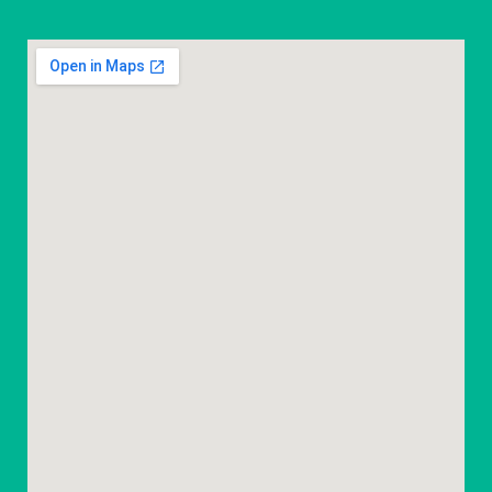
c
s
e
t
b
a
o
g
o
r
k
a
m