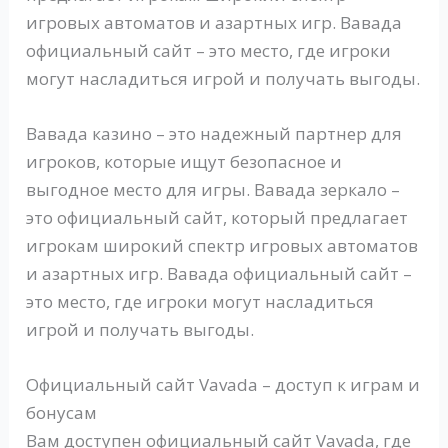
игровых автоматов и азартных игр. Вавада
официальный сайт – это место, где игроки
могут насладиться игрой и получать выгоды.
Вавада казино – это надежный партнер для
игроков, которые ищут безопасное и
выгодное место для игры. Вавада зеркало –
это официальный сайт, который предлагает
игрокам широкий спектр игровых автоматов
и азартных игр. Вавада официальный сайт –
это место, где игроки могут насладиться
игрой и получать выгоды.
Официальный сайт Vavada – доступ к играм и
бонусам
Вам доступен официальный сайт Vavada, где