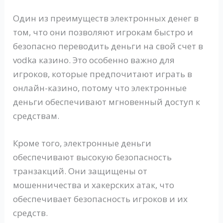
Один из преимуществ электронных денег в
том, что они позволяют игрокам быстро и
безопасно переводить деньги на свой счет в
vodka казино. Это особенно важно для
игроков, которые предпочитают играть в
онлайн-казино, потому что электронные
деньги обеспечивают мгновенный доступ к
средствам.
Кроме того, электронные деньги
обеспечивают высокую безопасность
транзакций. Они защищены от
мошенничества и хакерских атак, что
обеспечивает безопасность игроков и их
средств.