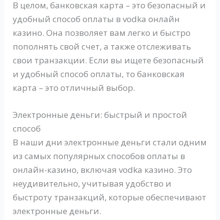
В целом, банковская карта – это безопасный и
удобный способ оплаты в vodka онлайн
казино. Она позволяет вам легко и быстро
пополнять свой счет, а также отслеживать
свои транзакции. Если вы ищете безопасный
и удобный способ оплаты, то банковская
карта – это отличный выбор.
Электронные деньги: быстрый и простой
способ
В наши дни электронные деньги стали одним
из самых популярных способов оплаты в
онлайн-казино, включая vodka казино. Это
неудивительно, учитывая удобство и
быстроту транзакций, которые обеспечивают
электронные деньги.