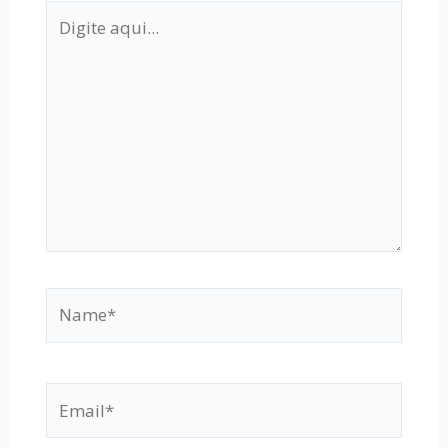
Digite
aqui...
Name*
Email*