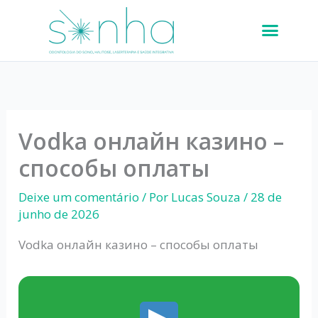
Ir
para
o
conteúdo
Vodka онлайн казино –
способы оплаты
Deixe um comentário
/ Por
Lucas Souza
/
28 de
junho de 2026
Vodka онлайн казино – способы оплаты