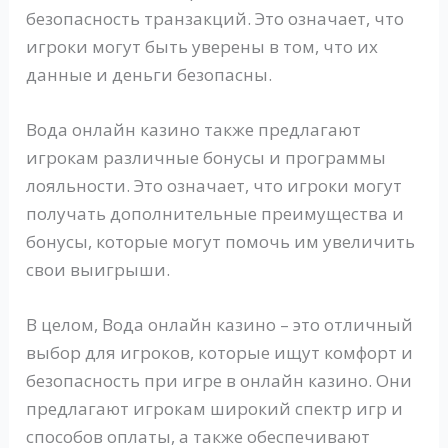
безопасность транзакций. Это означает, что
игроки могут быть уверены в том, что их
данные и деньги безопасны.
Вода онлайн казино также предлагают
игрокам различные бонусы и программы
лояльности. Это означает, что игроки могут
получать дополнительные преимущества и
бонусы, которые могут помочь им увеличить
свои выигрыши.
В целом, Вода онлайн казино – это отличный
выбор для игроков, которые ищут комфорт и
безопасность при игре в онлайн казино. Они
предлагают игрокам широкий спектр игр и
способов оплаты, а также обеспечивают