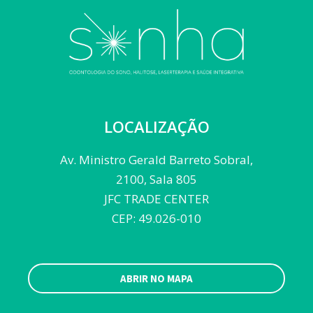
LOCALIZAÇÃO
Av. Ministro Gerald Barreto Sobral,
2100, Sala 805
JFC TRADE CENTER
CEP: 49.026-010
ABRIR NO MAPA