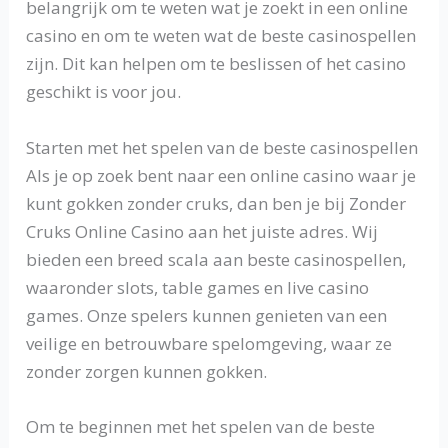
belangrijk om te weten wat je zoekt in een online
casino en om te weten wat de beste casinospellen
zijn. Dit kan helpen om te beslissen of het casino
geschikt is voor jou.
Starten met het spelen van de beste casinospellen
Als je op zoek bent naar een online casino waar je
kunt gokken zonder cruks, dan ben je bij Zonder
Cruks Online Casino aan het juiste adres. Wij
bieden een breed scala aan beste casinospellen,
waaronder slots, table games en live casino
games. Onze spelers kunnen genieten van een
veilige en betrouwbare spelomgeving, waar ze
zonder zorgen kunnen gokken.
Om te beginnen met het spelen van de beste