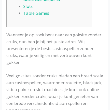
Slots
Table Games
Wanneer je op zoek bent naar een goksite zonder
cruks, dan ben je bij het juiste adres. Wij
presenteren je de beste casinospellen zonder
cruks, waar je veilig en met vertrouwen kunt
gokken.
Veel goksites zonder cruks bieden een breed scala
aan casinospellen, waaronder roulette, blackjack,
video poker en slot machines. Je kunt ook online
gokken zonder cruks, waar je kunt genieten van
een brede verscheidenheid aan spellen en