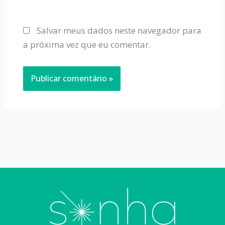
Salvar meus dados neste navegador para
a próxima vez que eu comentar.