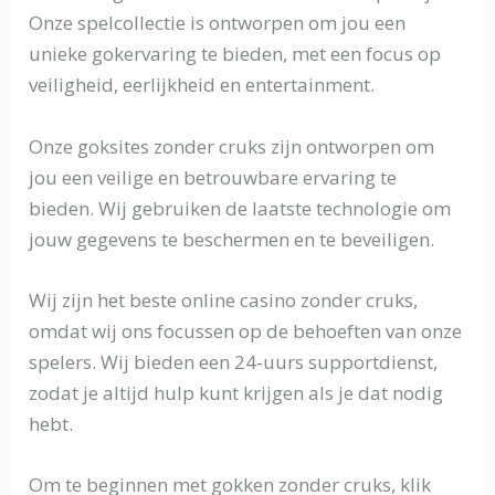
Onze spelcollectie is ontworpen om jou een
unieke gokervaring te bieden, met een focus op
veiligheid, eerlijkheid en entertainment.
Onze goksites zonder cruks zijn ontworpen om
jou een veilige en betrouwbare ervaring te
bieden. Wij gebruiken de laatste technologie om
jouw gegevens te beschermen en te beveiligen.
Wij zijn het beste online casino zonder cruks,
omdat wij ons focussen op de behoeften van onze
spelers. Wij bieden een 24-uurs supportdienst,
zodat je altijd hulp kunt krijgen als je dat nodig
hebt.
Om te beginnen met gokken zonder cruks, klik