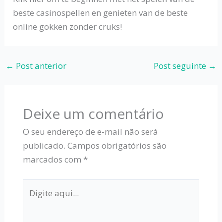
beste casinospellen en genieten van de beste
online gokken zonder cruks!
←
Post anterior
Post seguinte
→
Deixe um comentário
O seu endereço de e-mail não será
publicado.
Campos obrigatórios são
marcados com
*
Digite
aqui...