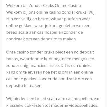
Welkom bij Zonder Cruks Online Casino
Welkom bij ons online casino zonder cruks! Wij
zijn een veilig en betrouwbaar platform voor
online gokken, waar je kunt genieten van een
breed scala aan casinospellen zonder de
noodzaak om een deposito te maken.
Onze casino zonder cruks biedt een no deposit
bonus, waardoor je kunt beginnen met gokken
zonder enig financieel risico. Dit is een unieke
kans om te ervaren hoe het is om in een online
casino te gokken zonder de noodzaak om een
deposito te maken.
Wij bieden een breed scala aan casinospellen, van
klassieke gokkasten tot moderne videospelletjes.