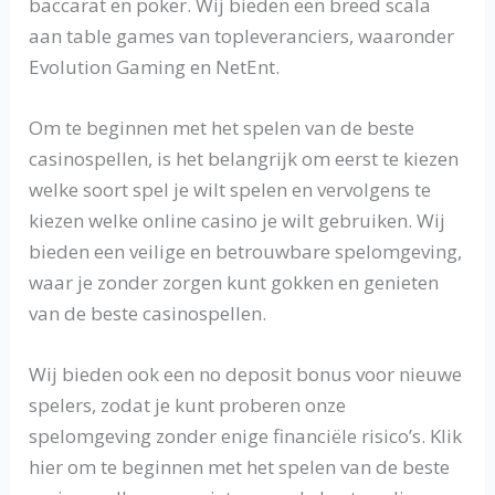
baccarat en poker. Wij bieden een breed scala
aan table games van topleveranciers, waaronder
Evolution Gaming en NetEnt.
Om te beginnen met het spelen van de beste
casinospellen, is het belangrijk om eerst te kiezen
welke soort spel je wilt spelen en vervolgens te
kiezen welke online casino je wilt gebruiken. Wij
bieden een veilige en betrouwbare spelomgeving,
waar je zonder zorgen kunt gokken en genieten
van de beste casinospellen.
Wij bieden ook een no deposit bonus voor nieuwe
spelers, zodat je kunt proberen onze
spelomgeving zonder enige financiële risico’s. Klik
hier om te beginnen met het spelen van de beste