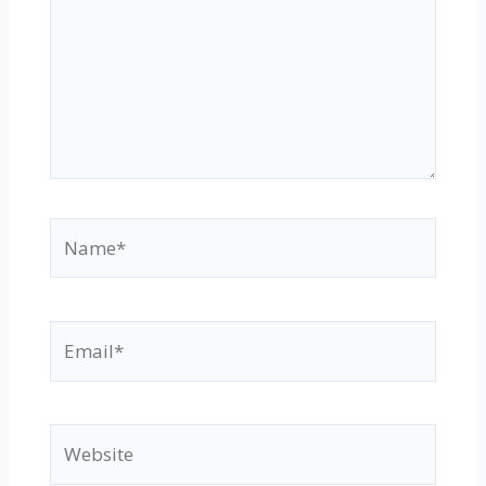
Name*
Email*
Website