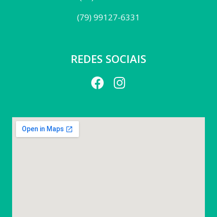
(79) 99127-6331
REDES SOCIAIS
F
I
a
n
c
s
e
t
b
a
o
g
o
r
k
a
m