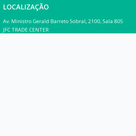
LOCALIZAÇÃO
Av. Ministro Gerald Barreto Sobral, 2100, Sala 805
JFC TRADE CENTER
CEP: 49.026-010
ABRIR NO MAPA
TELEFONES
(79) 3019-9566
(79) 99127-6331