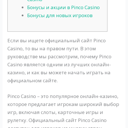
Бонусы и акции в Pinco Casino
Бонусы для новых игроков
Если вы ищете официальный сайт Pinco
Casino, то вы на правом пути. В этом
руководстве мы рассмотрим, почему Pinco
Casino является одним из лучших онлайн-
казино, и как вы можете начать играть на
официальном сайте.
Pinco Casino – это популярное онлайн-казино,
которое предлагает игрокам широкий выбор
игр, включая слоты, карточные игры и
рулетку. Официальный сайт Pinco Casino