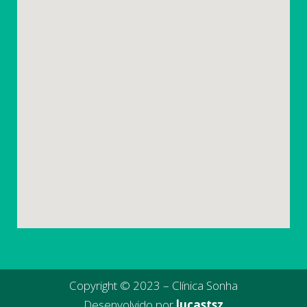
Copyright © 2023 – Clínica Sonha
Desenvolvido por
lucastsz