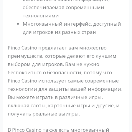
обеспечиваемая современными
технологиями
Многоязычный интерфейс, доступный
для игроков из разных стран
Pinco Casino предлагает вам множество
преимуществ, которые делают его лучшим
выбором для игроков. Вам не нужно
беспокоиться о безопасности, потому что
Pinco Casino использует самые современные
технологии для защиты вашей информации.
Вы можете играть в различные игры,
включая слоты, карточные игры и другие, и
получать реальные выигры.
В Pinco Casino также есть многоязычный