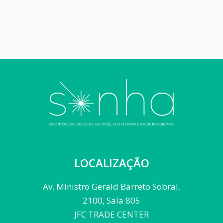
LOCALIZAÇÃO
Av. Ministro Gerald Barreto Sobral,
2100, Sala 805
JFC TRADE CENTER