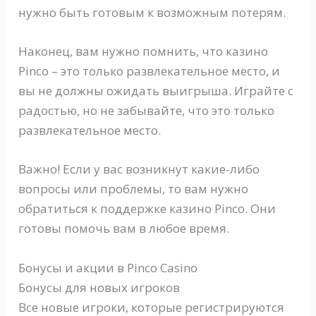
нужно быть готовым к возможным потерям.
Наконец, вам нужно помнить, что казино
Pinco – это только развлекательное место, и
вы не должны ожидать выигрыша. Играйте с
радостью, но не забывайте, что это только
развлекательное место.
Важно! Если у вас возникнут какие-либо
вопросы или проблемы, то вам нужно
обратиться к поддержке казино Pinco. Они
готовы помочь вам в любое время.
Бонусы и акции в Pinco Casino
Бонусы для новых игроков
Все новые игроки, которые регистрируются