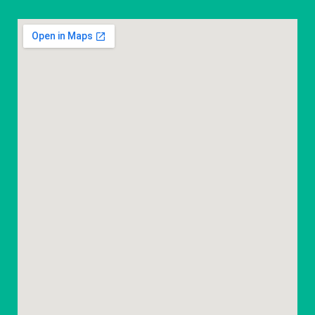
c
s
e
t
b
a
o
g
o
r
k
a
m