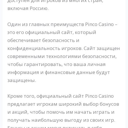
доступен для игроков из многих стран,
включая Россию.
Один из главных преимуществ Pinco Casino –
это его официальный сайт, который
обеспечивает безопасность и
конфиденциальность игроков. Сайт защищен
современными технологиями безопасности,
чтобы гарантировать, что ваша личная
информация и финансовые данные будут
защищены.
Кроме того, официальный сайт Pinco Casino
предлагает игрокам широкий выбор бонусов
и акций, чтобы помочь им начать играть и
получать наибольшую выгоду из своих игр.
Бонусы и акции могут включать в себя