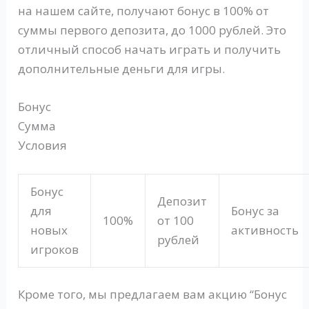
на нашем сайте, получают бонус в 100% от
суммы первого депозита, до 1000 рублей. Это
отличный способ начать играть и получить
дополнительные деньги для игры.
Бонус
Сумма
Условия
Бонус
Депозит
для
Бонус за
100%
от 100
новых
активность
рублей
игроков
Кроме того, мы предлагаем вам акцию “Бонус