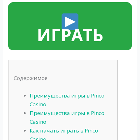
ИГРАТЬ
Содержимое
Преимущества игры в Pinco
Casino
Преимущества игры в Pinco
Casino
Как начать играть в Pinco
Casino