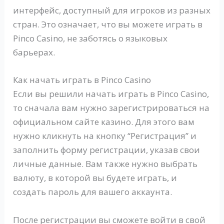
интерфейс, доступный для игроков из разных
стран. Это означает, что вы можете играть в
Pinco Casino, не заботясь о языковых
барьерах.
Как начать играть в Pinco Casino
Если вы решили начать играть в Pinco Casino,
то сначала вам нужно зарегистрироваться на
официальном сайте казино. Для этого вам
нужно кликнуть на кнопку “Регистрация” и
заполнить форму регистрации, указав свои
личные данные. Вам также нужно выбрать
валюту, в которой вы будете играть, и
создать пароль для вашего аккаунта.
После регистрации вы сможете войти в свой